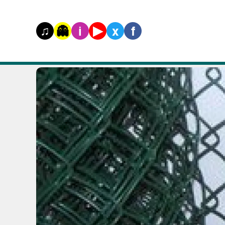
♫
▶
👻
i
x
f