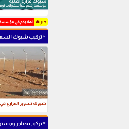
شبوك مزارع اصلية
مؤسسة إقليم سبأ للمقاولات نوفر شبوك مزارع أصلية عالية الجودة لحماية مزارعكم
خبر🔥
اهلا بكم في مؤسسة ا
⭐
تركيب شبوك السعو
شبوك تسوير المزارع في المملكة 
⭐
تركيب هناجر ومست