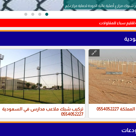
قليم سباء للمقاولات
دية
🔗
0554052227
تركيب شبك ملاعب مدارس في السعودية
0554052227
ودعات