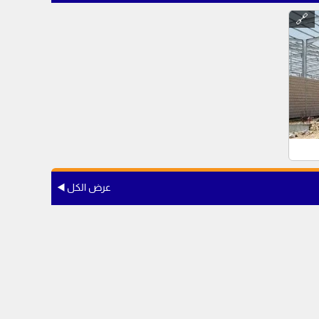
🔗
عرض الكل ◀️