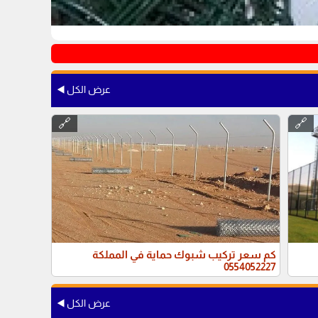
تركيب شبوك زراعية
مؤسسة إقليم سبأ للمقاولات نقدم خدمة تركيب شبوك مزارع متي
عرض الكل ◀️
🔗
🔗
كم سعر تركيب شبوك حماية في المملكة
0554052227
عرض الكل ◀️