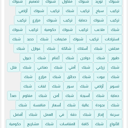
شبوك
توريد
شبوك
مقاول
شبوك
تصميم
شبوك
تركيب
سياج
تركيب
شبك
تركيب
شبوك
أراضي
تركيب
شبوك
حماية
تركيب
شبوك
مزارع
تركيب
شبك
ملاعب
تركيب
شبوك
حكومية
تركيب
شبوك
استراحات
تركيب
شبوك
مخيمات
شبك
حديد
شبك
مجلفن
شبك
أسلاك
شائكة
شبك
عوازل
شبك
طيور
شبك
دواجن
شبك
أغنام
شبك
خيول
شبك
زراعي
شبك
أمني
شبك
صناعي
شبك
فلل
شبك
بيوت
شبك
حدائق
شبك
مزارع
شبك
تسوير
أراضي
شبك
سور
شبك
لفات
شبك
حماية
شبك
أسيجة
شبك
أمن
شبك
مقاوم
صدأ
شبك
بجودة
عالية
شبك
أسعار
منافسة
شبك
سرعة
إنجاز
شبك
دقة
في
العمل
شبك
أفضل
الأنواع
شبك
كافة
المقاسات
شبك
مشاريع
حكومية