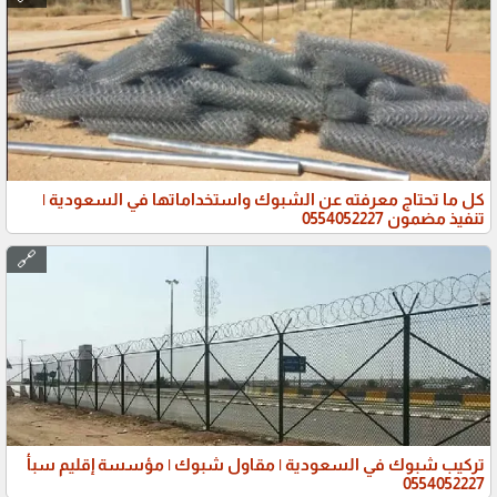
كل ما تحتاج معرفته عن الشبوك واستخداماتها في السعودية |
تنفيذ مضمون 0554052227
🔗
تركيب شبوك في السعودية | مقاول شبوك | مؤسسة إقليم سبأ
0554052227