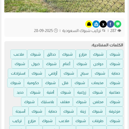
👻
📩
x
f
💬
👁️ 287
|
📂
تركيب شبوك السعودية
|
🕓 2025-09-28
الكلمات المفتاحية:
شبوك
شبوك
مزارع
شبوك
حدائق
شبوك
ملاعب
شبوك
دواجن
شبوك
أغنام
شبوك
خيول
شبوك
حماية
شبوك
سياج
شبوك
أراضي
شبوك
استراحات
شبوك
مخيمات
شبوك
فلل
شبوك
حكومية
شبوك
صناعية
شبوك
زراعية
شبوك
أمنية
شبوك
حديد
شبوك
مجلفن
شبوك
مغلف
بلاستيك
شبوك
مزخرفة
شبوك
زينة
شبوك
حماية
شبوك
أسيجة
شبوك
طرقات
شبوك
ملاعب
شبوك
مزارع
تركيب