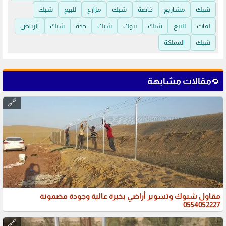
شبك
مشاريع
خاصة
شبك
مزارع
للبيع
شبك
لفات
للبيع
شبك
تبوك
شبك
جدة
شبك
الرياض
شبك
المملكة
مقالات مشابهة
🔁
🔗
مقاول شبوك وتسوير أراضي بخبرة عالية وجودة مضمونة
0554052227
🔗