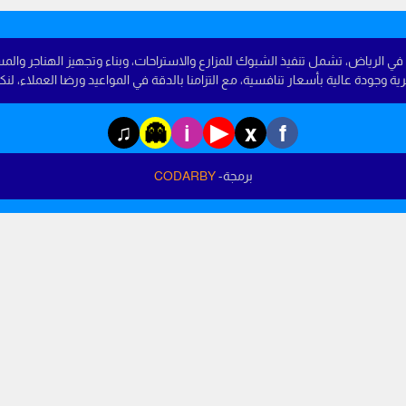
 الرياض، تشمل تنفيذ الشبوك للمزارع والاستراحات، وبناء وتجهيز الهناجر والم
دة عالية بأسعار تنافسية، مع التزامنا بالدقة في المواعيد ورضا العملاء، لنكون خيار
♫
▶
👻
i
x
f
برمجة-
CODARBY