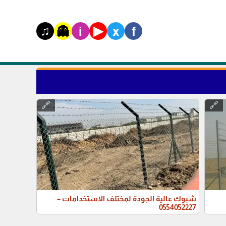
♫
▶
👻
i
x
f
🔗
🔗
شبوك عالية الجودة لمختلف الاستخدامات –
0554052227