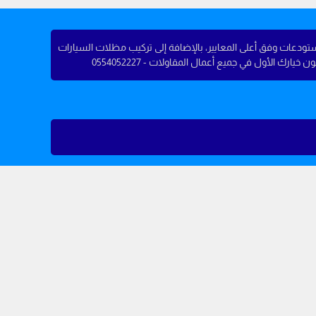
ستودعات وفق أعلى المعايير، بالإضافة إلى تركيب مظلات السيارات
ك الأول في جميع أعمال المقاولات - 0554052227