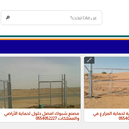
🔎
🔗
 لحماية المزارع في
مصنع شبوك افضل حلول لحماية الأراضي
والممتلكات 0554052227