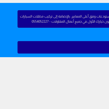
ستودعات وفق أعلى المعايير، بالإضافة إلى تركيب مظلات السيارات
ك الأول في جميع أعمال المقاولات - 0554052227