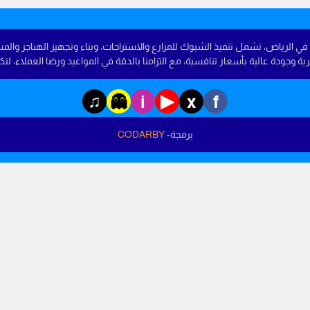
 الرياض، تشمل تنفيذ الشبوك للمزارع والاستراحات، وبناء وتجهيز الهناجر والم
دة عالية بأسعار تنافسية، مع التزامنا بالدقة في المواعيد ورضا العملاء، لنكون خيار
♫
▶
👻
i
x
f
برمجة-
CODARBY