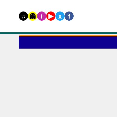
♫
▶
👻
i
x
f