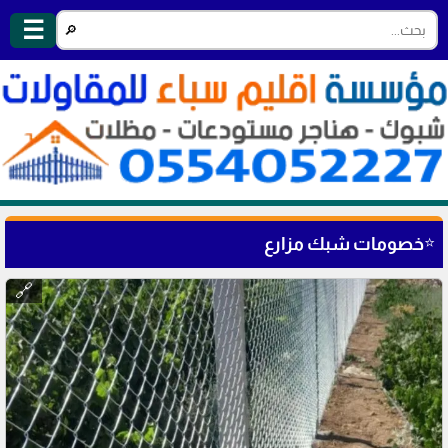
☰
🔎
⭐
خصومات شبك مزارع
🔗