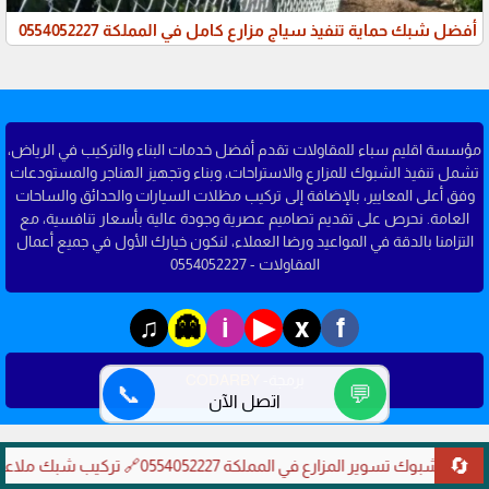
أفضل شبك حماية تنفيذ سياج مزارع كامل في المملكة 0554052227
مؤسسة اقليم سباء للمقاولات تقدم أفضل خدمات البناء والتركيب في الرياض،
تشمل تنفيذ الشبوك للمزارع والاستراحات، وبناء وتجهيز الهناجر والمستودعات
وفق أعلى المعايير، بالإضافة إلى تركيب مظلات السيارات والحدائق والساحات
العامة. نحرص على تقديم تصاميم عصرية وجودة عالية بأسعار تنافسية، مع
التزامنا بالدقة في المواعيد ورضا العملاء، لنكون خيارك الأول في جميع أعمال
المقاولات - 0554052227
♫
▶
👻
i
x
f
برمجة-
CODARBY
📞
💬
اتصل الآن
🔄
🔗 شبوك تسوير المزارع في المملكة 0554052227
🔗 تركيب شبك ملاعب مدار