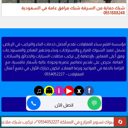
شبك حماية من السرقة شبك مرافق عامة في السعودية
0551888248
مؤسسة اقليم سباء للمقاولات تقدم أفضل خدمات البناء والتركيب في الرياض،
تشمل تنفيذ الشبوك للمزارع والاستراحات، وبناء وتجهيز الهناجر والمستودعات
وفق أعلى المعايير، بالإضافة إلى تركيب مظلات السيارات والحدائق والساحات
العامة. نحرص على تقديم تصاميم عصرية وجودة عالية بأسعار تنافسية، مع
التزامنا بالدقة في المواعيد ورضا العملاء، لنكون خيارك الأول في جميع أعمال
المقاولات - 0554052227
♫
▶
👻
i
x
f
📞
💬
برمجة-
CODARBY
اتصل الآن
🔄
🔗 شبوك تسوير المزارع في المملكة 0554052227
🔗 تركيب شبك ملاعب مدارس