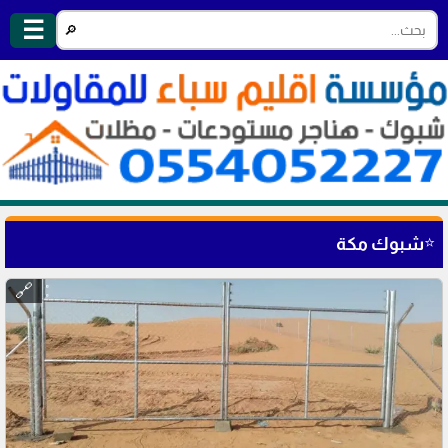
☰
🔎
⭐
شبوك مكة
🔗