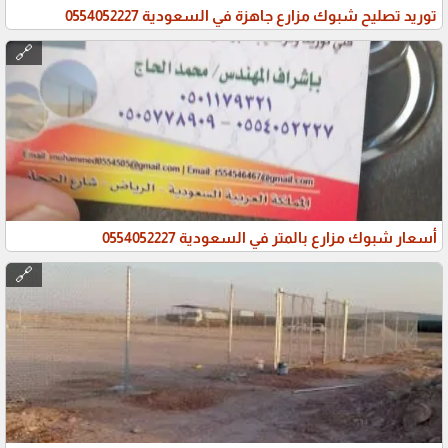
توريد تصليح شبوك مزارع جاهزة في السعودية 0554052227
🔗
أسعار شبوك مزارع بالمتر في السعودية 0554052227
🔗