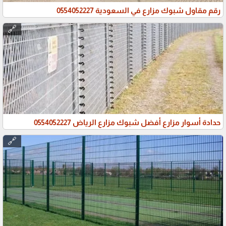
رقم مقاول شبوك مزارع في السعودية 0554052227
🔗
حدادة أسوار مزارع أفضل شبوك مزارع الرياض 0554052227
🔗