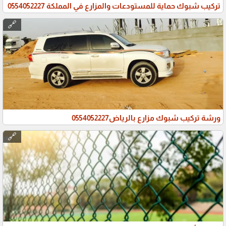
تركيب شبوك حماية للمستودعات والمزارع في المملكة 0554052227
🔗
ورشة تركيب شبوك مزارع بالرياض0554052227
🔗