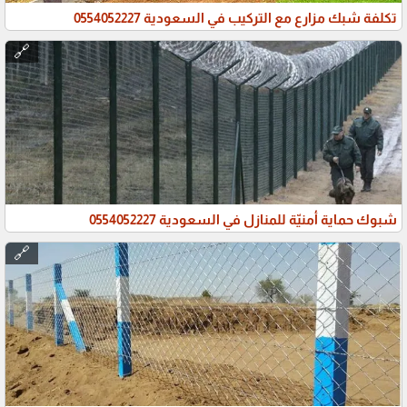
تكلفة شبك مزارع مع التركيب في السعودية 0554052227
🔗
شبوك حماية أمنيّة للمنازل في السعودية 0554052227
🔗