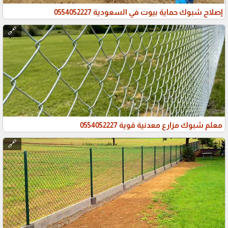
إصلاح شبوك حماية بيوت في السعودية 0554052227
🔗
معلم شبوك مزارع معدنية قوية 0554052227
🔗