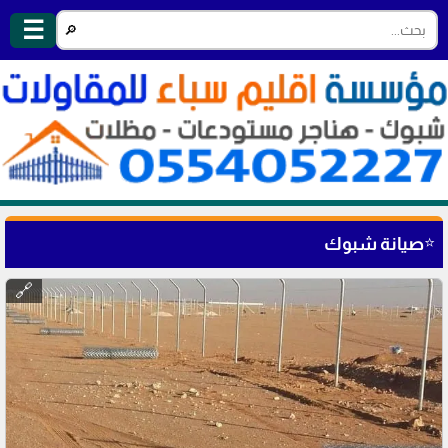
☰
🔎
⭐
صيانة شبوك
🔗