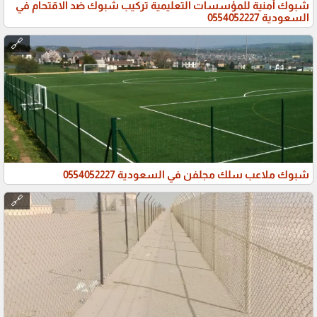
شبوك أمنية للمؤسسات التعليمية تركيب شبوك ضد الاقتحام في
السعودية 0554052227
🔗
شبوك ملاعب سلك مجلفن في السعودية 0554052227
🔗