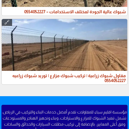
شبوك عالية الجودة لمختلف الاستخدامات – 0554052227
🔗
مقاول شبوك زراعية | تركيب شبوك مزارع | توريد شبوك زراعيه
‎0554052227
مؤسسة اقليم سباء للمقاولات تقدم أفضل خدمات البناء والتركيب في الرياض،
تشمل تنفيذ الشبوك للمزارع والاستراحات، وبناء وتجهيز الهناجر والمستودعات
وفق أعلى المعايير، بالإضافة إلى تركيب مظلات السيارات والحدائق والساحات