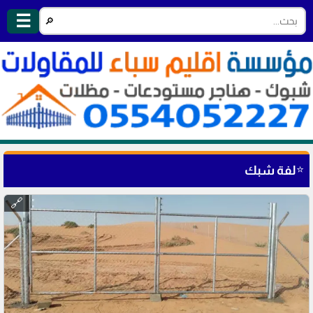
☰
🔎
⭐
لفة شبك
🔗