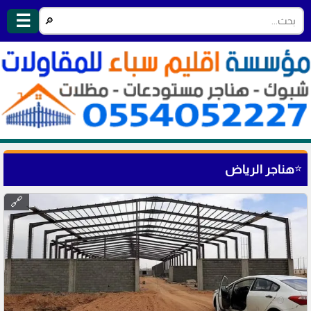
☰
🔎
⭐
هناجر الرياض
🔗