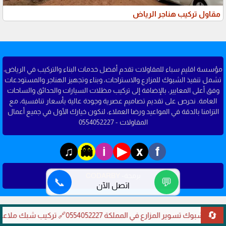
مقاول تركيب هناجر الرياض
مؤسسة اقليم سباء للمقاولات تقدم أفضل خدمات البناء والتركيب في الرياض،
تشمل تنفيذ الشبوك للمزارع والاستراحات، وبناء وتجهيز الهناجر والمستودعات
وفق أعلى المعايير، بالإضافة إلى تركيب مظلات السيارات والحدائق والساحات
العامة. نحرص على تقديم تصاميم عصرية وجودة عالية بأسعار تنافسية، مع
التزامنا بالدقة في المواعيد ورضا العملاء، لنكون خيارك الأول في جميع أعمال
المقاولات - 0554052227
♫
▶
👻
i
x
f
برمجة-
CODARBY
📞
💬
اتصل الآن
🔄
🔗 شبوك تسوير المزارع في المملكة 0554052227
🔗 تركيب شبك ملاعب مدار